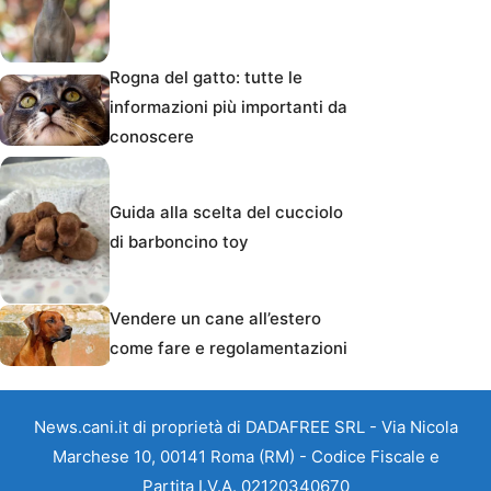
Rogna del gatto: tutte le
informazioni più importanti da
conoscere
Guida alla scelta del cucciolo
di barboncino toy
Vendere un cane all’estero
come fare e regolamentazioni
News.cani.it di proprietà di DADAFREE SRL - Via Nicola
Marchese 10, 00141 Roma (RM) - Codice Fiscale e
Partita I.V.A. 02120340670