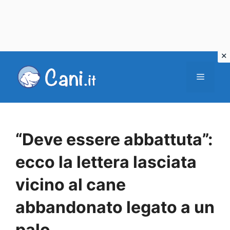
Vai
al
Menu
contenuto
“Deve essere abbattuta”:
ecco la lettera lasciata
vicino al cane
abbandonato legato a un
palo