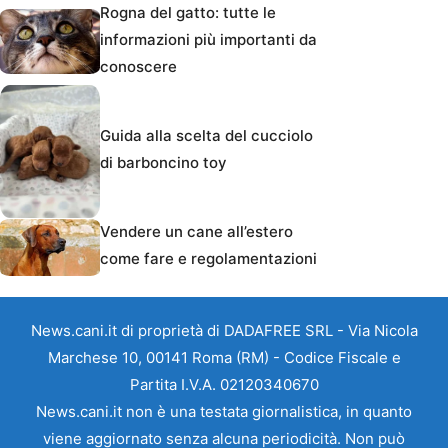
Rogna del gatto: tutte le
informazioni più importanti da
conoscere
Guida alla scelta del cucciolo
di barboncino toy
Vendere un cane all’estero
come fare e regolamentazioni
News.cani.it di proprietà di DADAFREE SRL - Via Nicola
Marchese 10, 00141 Roma (RM) - Codice Fiscale e
Partita I.V.A. 02120340670
News.cani.it non è una testata giornalistica, in quanto
viene aggiornato senza alcuna periodicità. Non può