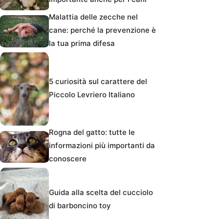
Malattia delle zecche nel
cane: perché la prevenzione è
la tua prima difesa
5 curiosità sul carattere del
Piccolo Levriero Italiano
Rogna del gatto: tutte le
informazioni più importanti da
conoscere
Guida alla scelta del cucciolo
di barboncino toy