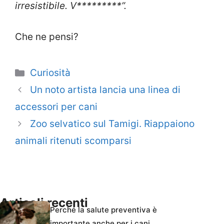
irresistibile. V*********”.
Che ne pensi?
Categorie
Curiosità
Un noto artista lancia una linea di
accessori per cani
Zoo selvatico sul Tamigi. Riappaiono
animali ritenuti scomparsi
Articoli recenti
Perché la salute preventiva è
importante anche per i cani