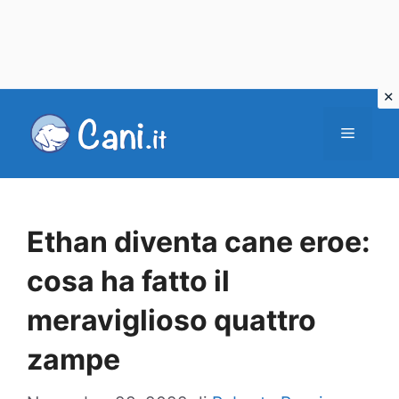
Vai
al
Menu
contenuto
Ethan diventa cane eroe:
cosa ha fatto il
meraviglioso quattro
zampe