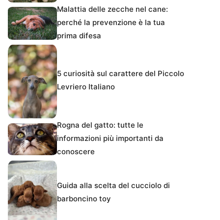
Malattia delle zecche nel cane:
perché la prevenzione è la tua
prima difesa
5 curiosità sul carattere del Piccolo
Levriero Italiano
Rogna del gatto: tutte le
informazioni più importanti da
conoscere
Guida alla scelta del cucciolo di
barboncino toy