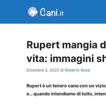
Vai
al
contenuto
Rupert mangia di 
vita: immagini s
Dicembre 3, 2022
di
Roberto Rossi
Rupert è un tenero cane con un vizio 
e… quando intendiamo di tutto, inten