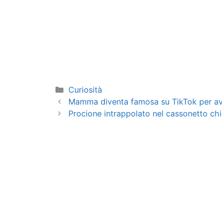
Categorie
Curiosità
Mamma diventa famosa su TikTok per ave
Procione intrappolato nel cassonetto ch