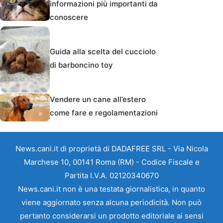
informazioni più importanti da
conoscere
Guida alla scelta del cucciolo
di barboncino toy
Vendere un cane all’estero
come fare e regolamentazioni
News.cani.it di proprietà di DADAFREE SRL - Via Nicola
Marchese 10, 00141 Roma (RM) - Codice Fiscale e
Partita I.V.A. 02120340670
News.cani.it non è una testata giornalistica, in quanto
viene aggiornato senza alcuna periodicità. Non può
pertanto considerarsi un prodotto editoriale ai sensi