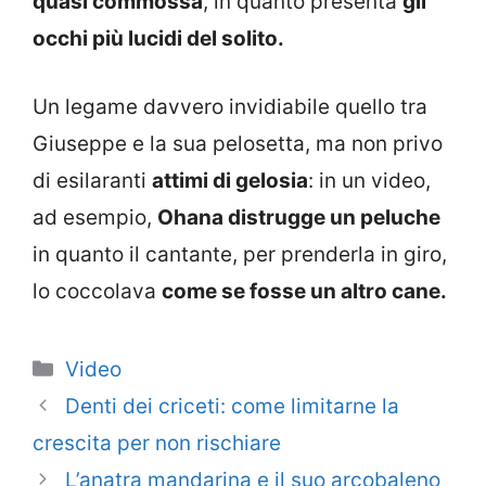
quasi commossa
, in quanto presenta
gli
occhi più lucidi del solito.
Un legame davvero invidiabile quello tra
Giuseppe e la sua pelosetta, ma non privo
di esilaranti
attimi di gelosia
: in un video,
ad esempio,
Ohana distrugge un peluche
in quanto il cantante, per prenderla in giro,
lo coccolava
come se fosse un altro cane.
Categorie
Video
Denti dei criceti: come limitarne la
crescita per non rischiare
L’anatra mandarina e il suo arcobaleno