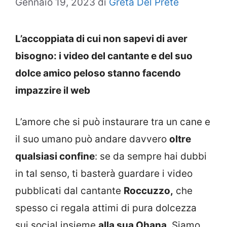
Gennaio 19, 2023
di
Greta Del Prete
L’accoppiata di cui non sapevi di aver
bisogno: i video del cantante e del suo
dolce amico peloso stanno facendo
impazzire il web
L’amore che si può instaurare tra un cane e
il suo umano può andare davvero
oltre
qualsiasi confine
: se da sempre hai dubbi
in tal senso, ti basterà guardare i video
pubblicati dal cantante
Roccuzzo,
che
spesso ci regala attimi di pura dolcezza
sui social insieme
alla sua Ohana
. Siamo