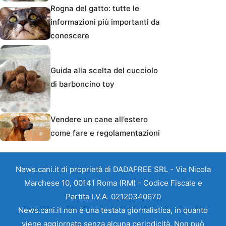
Rogna del gatto: tutte le
informazioni più importanti da
conoscere
Guida alla scelta del cucciolo
di barboncino toy
Vendere un cane all’estero
come fare e regolamentazioni
News.cani.it di proprietà di DADAFREE SRL - Via Nicola
Marchese 10, 00141 Roma (RM) - Codice Fiscale e
Partita I.V.A. 02120340670
News.cani.it non è una testata giornalistica, in quanto
viene aggiornato senza alcuna periodicità. Non può