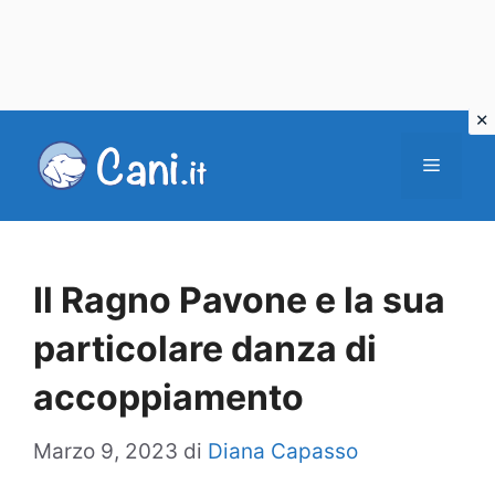
Vai
al
Menu
contenuto
Il Ragno Pavone e la sua
particolare danza di
accoppiamento
Marzo 9, 2023
di
Diana Capasso