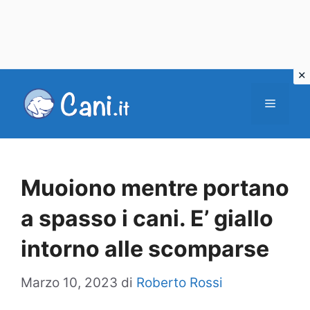
Vai
al
Menu
contenuto
Muoiono mentre portano
a spasso i cani. E’ giallo
intorno alle scomparse
Marzo 10, 2023
di
Roberto Rossi