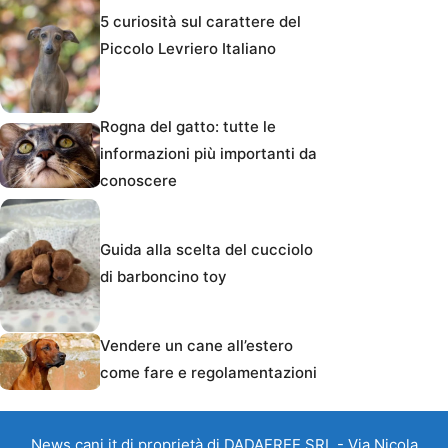
5 curiosità sul carattere del
Piccolo Levriero Italiano
Rogna del gatto: tutte le
informazioni più importanti da
conoscere
Guida alla scelta del cucciolo
di barboncino toy
Vendere un cane all’estero
come fare e regolamentazioni
News.cani.it di proprietà di DADAFREE SRL - Via Nicola