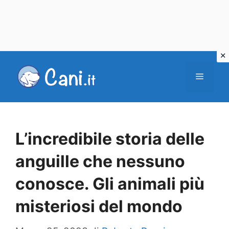
Vai
al
Menu
contenuto
L’incredibile storia delle
anguille che nessuno
conosce. Gli animali più
misteriosi del mondo