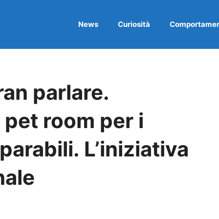
News
Curiosità
Comportame
ran parlare.
 pet room per i
arabili. L’iniziativa
nale