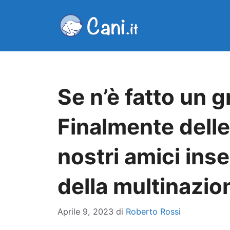
Vai
al
contenuto
Se n’è fatto un g
Finalmente delle
nostri amici insep
della multinazio
Aprile 9, 2023
di
Roberto Rossi