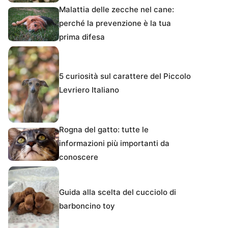
Malattia delle zecche nel cane:
perché la prevenzione è la tua
prima difesa
5 curiosità sul carattere del Piccolo
Levriero Italiano
Rogna del gatto: tutte le
informazioni più importanti da
conoscere
Guida alla scelta del cucciolo di
barboncino toy