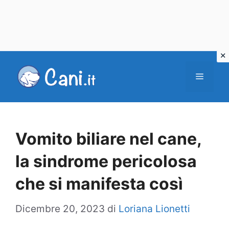
Vai
al
Menu
contenuto
Vomito biliare nel cane,
la sindrome pericolosa
che si manifesta così
Dicembre 20, 2023
di
Loriana Lionetti