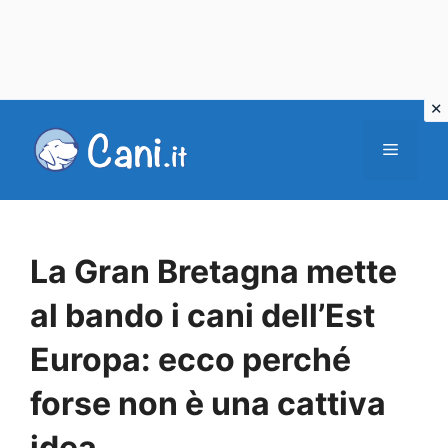
Vai
al
Menu
contenuto
La Gran Bretagna mette
al bando i cani dell’Est
Europa: ecco perché
forse non è una cattiva
idea