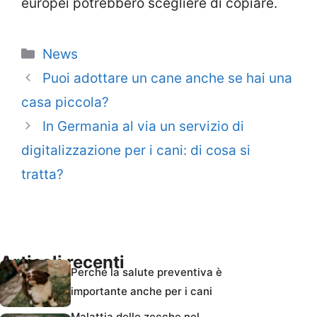
europei potrebbero scegliere di copiare.
Categorie
News
Puoi adottare un cane anche se hai una
casa piccola?
In Germania al via un servizio di
digitalizzazione per i cani: di cosa si
tratta?
Articoli recenti
Perché la salute preventiva è
importante anche per i cani
Malattia delle zecche nel