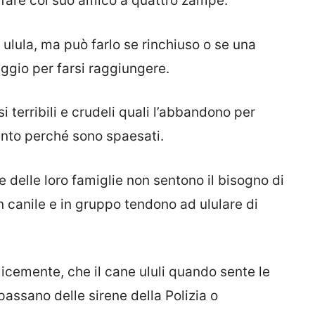
fare col suo amico a quattro zampe.
ula, ma può farlo se rinchiuso o se una
ggio per farsi raggiungere.
si terribili e crudeli quali l’abbandono per
nto perché sono spaesati.
e delle loro famiglie non sentono il bisogno di
in canile e in gruppo tendono ad ululare di
cemente, che il cane ululi quando sente le
assano delle sirene della Polizia o