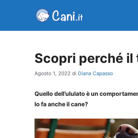
Vai
al
contenuto
Scopri perché il
Agosto 1, 2022
di
Diana Capasso
Quello dell’ululato è un comportame
lo fa anche il cane?