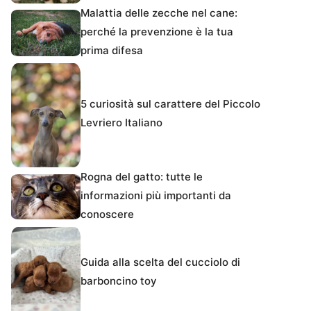
Malattia delle zecche nel cane:
perché la prevenzione è la tua
prima difesa
5 curiosità sul carattere del Piccolo
Levriero Italiano
Rogna del gatto: tutte le
informazioni più importanti da
conoscere
Guida alla scelta del cucciolo di
barboncino toy