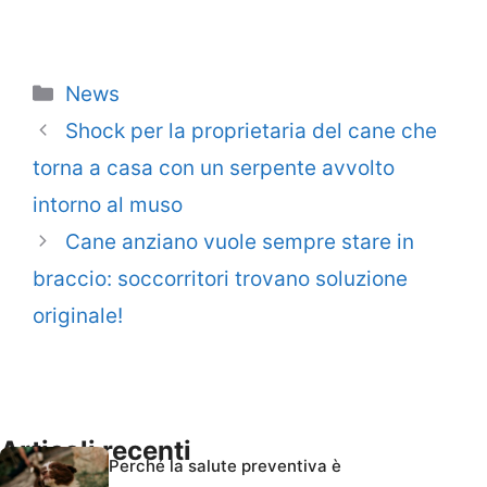
Categorie
News
Shock per la proprietaria del cane che
torna a casa con un serpente avvolto
intorno al muso
Cane anziano vuole sempre stare in
braccio: soccorritori trovano soluzione
originale!
Articoli recenti
Perché la salute preventiva è