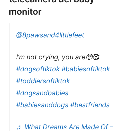
monitor
@8pawsand4littlefeet
I’m not crying, you are🥺🥰
#dogsoftiktok
#babiesoftiktok
#toddlersoftiktok
#dogsandbabies
#babiesanddogs
#bestfriends
♬ What Dreams Are Made Of –