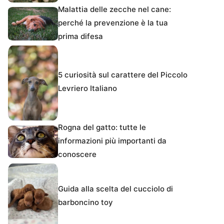
Malattia delle zecche nel cane:
perché la prevenzione è la tua
prima difesa
5 curiosità sul carattere del Piccolo
Levriero Italiano
Rogna del gatto: tutte le
informazioni più importanti da
conoscere
Guida alla scelta del cucciolo di
barboncino toy