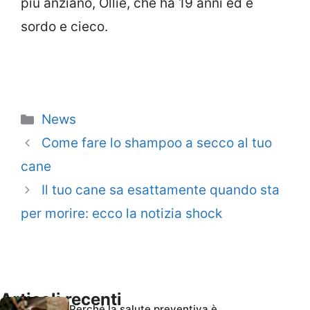
più anziano, Ollie, che ha 19 anni ed è
sordo e cieco.
Categorie
News
Come fare lo shampoo a secco al tuo
cane
Il tuo cane sa esattamente quando sta
per morire: ecco la notizia shock
Articoli recenti
Perché la salute preventiva è