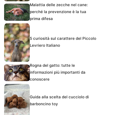
Malattia delle zecche nel cane:
perché la prevenzione è la tua
prima difesa
5 curiosità sul carattere del Piccolo
Levriero Italiano
Rogna del gatto: tutte le
informazioni più importanti da
conoscere
Guida alla scelta del cucciolo di
barboncino toy