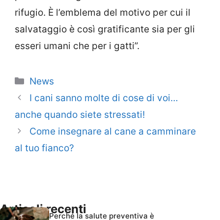
rifugio. È l’emblema del motivo per cui il
salvataggio è così gratificante sia per gli
esseri umani che per i gatti”.
Categorie
News
I cani sanno molte di cose di voi…
anche quando siete stressati!
Come insegnare al cane a camminare
al tuo fianco?
Articoli recenti
Perché la salute preventiva è