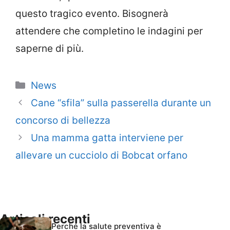
questo tragico evento. Bisognerà
attendere che completino le indagini per
saperne di più.
Categorie
News
Cane “sfila” sulla passerella durante un
concorso di bellezza
Una mamma gatta interviene per
allevare un cucciolo di Bobcat orfano
Articoli recenti
Perché la salute preventiva è