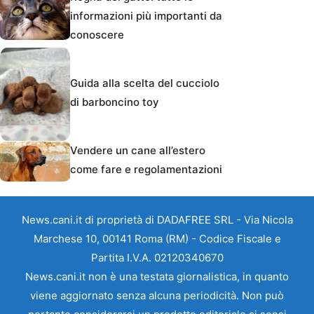
informazioni più importanti da
conoscere
Guida alla scelta del cucciolo
di barboncino toy
Vendere un cane all’estero
come fare e regolamentazioni
News.cani.it di proprietà di DADAFREE SRL - Via Nicola
Marchese 10, 00141 Roma (RM) - Codice Fiscale e
Partita I.V.A. 02120340670
News.cani.it non è una testata giornalistica, in quanto
viene aggiornato senza alcuna periodicità. Non può