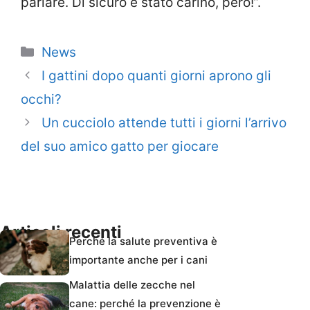
parlare. Di sicuro è stato carino, però!”.
Categorie
News
I gattini dopo quanti giorni aprono gli
occhi?
Un cucciolo attende tutti i giorni l’arrivo
del suo amico gatto per giocare
Articoli recenti
Perché la salute preventiva è
importante anche per i cani
Malattia delle zecche nel
cane: perché la prevenzione è