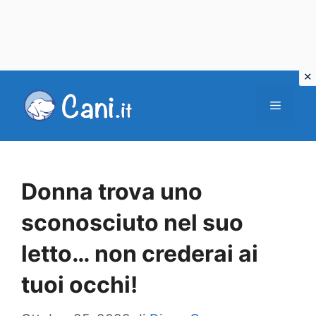
Vai
al
Menu
contenuto
Donna trova uno
sconosciuto nel suo
letto… non crederai ai
tuoi occhi!