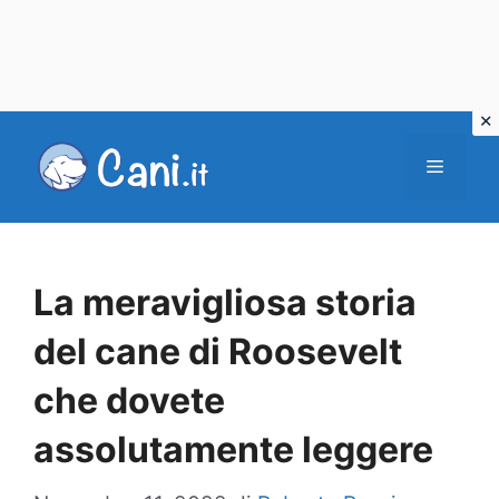
Vai
al
Menu
contenuto
La meravigliosa storia
del cane di Roosevelt
che dovete
assolutamente leggere