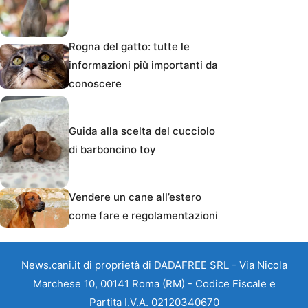
Rogna del gatto: tutte le
informazioni più importanti da
conoscere
Guida alla scelta del cucciolo
di barboncino toy
Vendere un cane all’estero
come fare e regolamentazioni
News.cani.it di proprietà di DADAFREE SRL - Via Nicola
Marchese 10, 00141 Roma (RM) - Codice Fiscale e
Partita I.V.A. 02120340670