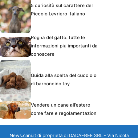
5 curiosità sul carattere del
Piccolo Levriero Italiano
Rogna del gatto: tutte le
informazioni più importanti da
conoscere
Guida alla scelta del cucciolo
di barboncino toy
Vendere un cane all’estero
come fare e regolamentazioni
News.cani.it di proprietà di DADAFREE SRL - Via Nicola