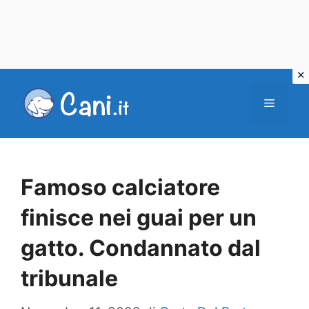
Vai
al
Menu
contenuto
Famoso calciatore
finisce nei guai per un
gatto. Condannato dal
tribunale