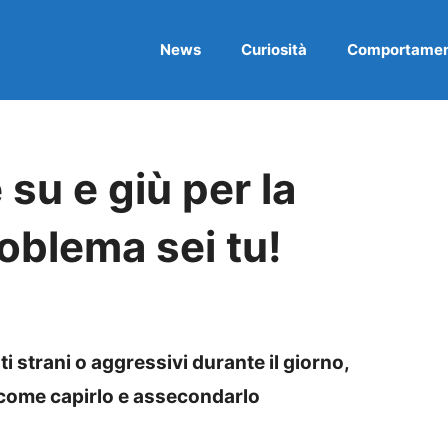
News
Curiosità
Comportame
 su e giù per la
roblema sei tu!
 strani o aggressivi durante il giorno,
 come capirlo e assecondarlo