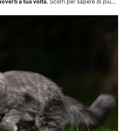
verti a tua volta.
Scorri per sapere di più…