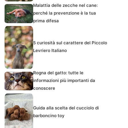
Malattia delle zecche nel cane:
perché la prevenzione è la tua
prima difesa
5 curiosità sul carattere del Piccolo
Levriero Italiano
Rogna del gatto: tutte le
informazioni più importanti da
conoscere
Guida alla scelta del cucciolo di
barboncino toy