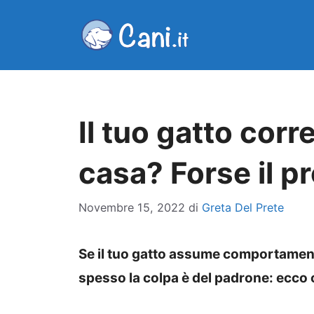
Vai
al
contenuto
Il tuo gatto corre
casa? Forse il p
Novembre 15, 2022
di
Greta Del Prete
Se il tuo gatto assume comportamenti
spesso la colpa è del padrone: ecco