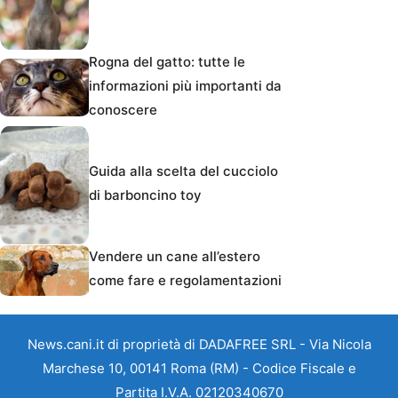
Rogna del gatto: tutte le
informazioni più importanti da
conoscere
Guida alla scelta del cucciolo
di barboncino toy
Vendere un cane all’estero
come fare e regolamentazioni
News.cani.it di proprietà di DADAFREE SRL - Via Nicola
Marchese 10, 00141 Roma (RM) - Codice Fiscale e
Partita I.V.A. 02120340670