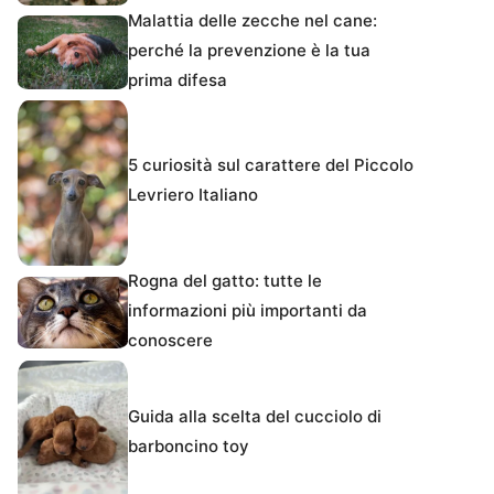
Malattia delle zecche nel cane:
perché la prevenzione è la tua
prima difesa
5 curiosità sul carattere del Piccolo
Levriero Italiano
Rogna del gatto: tutte le
informazioni più importanti da
conoscere
Guida alla scelta del cucciolo di
barboncino toy