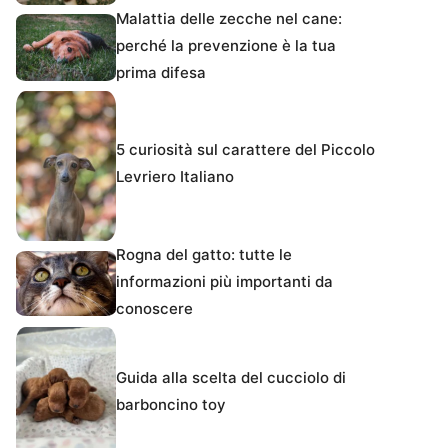
Malattia delle zecche nel cane:
perché la prevenzione è la tua
prima difesa
5 curiosità sul carattere del Piccolo
Levriero Italiano
Rogna del gatto: tutte le
informazioni più importanti da
conoscere
Guida alla scelta del cucciolo di
barboncino toy