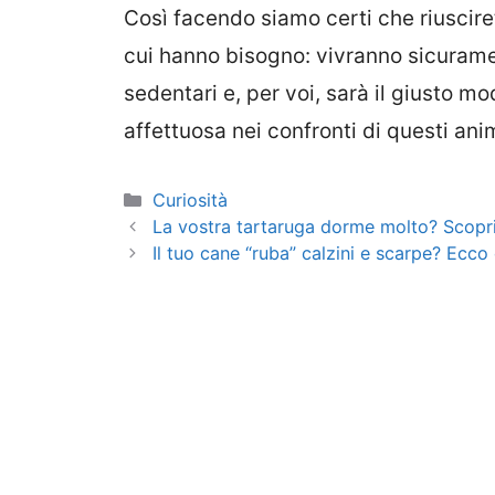
Così facendo siamo certi che riuscirete
cui hanno bisogno: vivranno sicuramen
sedentari e, per voi, sarà il giusto m
affettuosa nei confronti di questi anim
Categorie
Curiosità
La vostra tartaruga dorme molto? Scopr
Il tuo cane “ruba” calzini e scarpe? Ecco