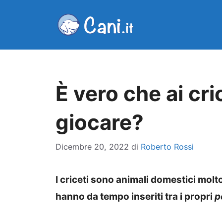
Vai
al
contenuto
È vero che ai cri
giocare?
Dicembre 20, 2022
di
Roberto Rossi
I criceti sono animali domestici molto 
hanno da tempo inseriti tra i propri
p