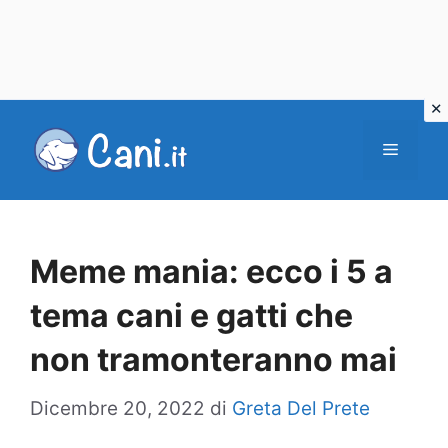
Vai
al
Menu
contenuto
Meme mania: ecco i 5 a
tema cani e gatti che
non tramonteranno mai
Dicembre 20, 2022
di
Greta Del Prete