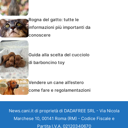
Rogna del gatto: tutte le
informazioni più importanti da
conoscere
Guida alla scelta del cucciolo
di barboncino toy
Vendere un cane all’estero
come fare e regolamentazioni
News.cani.it di proprietà di DADAFREE SRL - Via Nicola
Marchese 10, 00141 Roma (RM) - Codice Fiscale e
Partita I.V.A. 02120340670