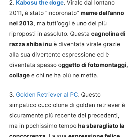
2.
Kabosu the doge
.
Virale dal lontano
2011, è stato “incoronato”
meme dell’anno
nel 2013,
ma tutt’oggi è uno dei più
riproposti in assoluto. Questa
cagnolina di
razza shiba inu
è diventata virale grazie
alla sua divertente espressione ed è
diventata spesso o
ggetto di fotomontaggi,
collage
e chi ne ha più ne metta.
3.
Golden Retriever al PC
. Questo
simpatico cucciolone di golden retriever è
sicuramente più recente dei precedenti,
ma in pochissimo tempo
ha sbaragliato la
concorrenza
. La sua
espressione felice