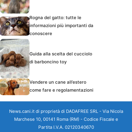
Rogna del gatto: tutte le
informazioni più importanti da
conoscere
Guida alla scelta del cucciolo
di barboncino toy
Vendere un cane all’estero
come fare e regolamentazioni
News.cani.it di proprietà di DADAFREE SRL - Via Nicola
Marchese 10, 00141 Roma (RM) - Codice Fiscale e
Partita I.V.A. 02120340670