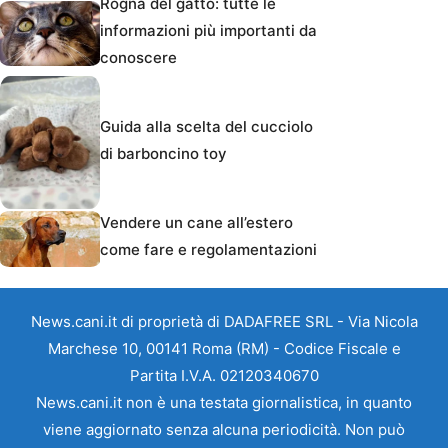
Rogna del gatto: tutte le
informazioni più importanti da
conoscere
Guida alla scelta del cucciolo
di barboncino toy
Vendere un cane all’estero
come fare e regolamentazioni
News.cani.it di proprietà di DADAFREE SRL - Via Nicola
Marchese 10, 00141 Roma (RM) - Codice Fiscale e
Partita I.V.A. 02120340670
News.cani.it non è una testata giornalistica, in quanto
viene aggiornato senza alcuna periodicità. Non può