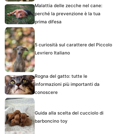
Malattia delle zecche nel cane:
perché la prevenzione è la tua
prima difesa
5 curiosità sul carattere del Piccolo
Levriero Italiano
Rogna del gatto: tutte le
informazioni più importanti da
conoscere
Guida alla scelta del cucciolo di
barboncino toy