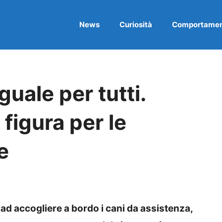
News
Curiosità
Comportame
uale per tutti.
figura per le
e
ad accogliere a bordo i cani da assistenza,