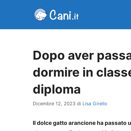
Vai
al
contenuto
Dopo aver passa
dormire in classe
diploma
Dicembre 12, 2023
di
Lisa Girello
Il dolce gatto arancione ha passato u