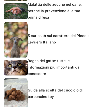
Malattia delle zecche nel cane:
perché la prevenzione è la tua
prima difesa
5 curiosità sul carattere del Piccolo
Levriero Italiano
Rogna del gatto: tutte le
informazioni più importanti da
conoscere
Guida alla scelta del cucciolo di
barboncino toy