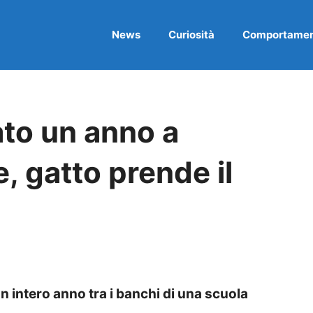
News
Curiosità
Comportame
to un anno a
, gatto prende il
n intero anno tra i banchi di una scuola