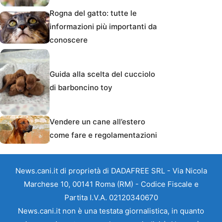
Rogna del gatto: tutte le
informazioni più importanti da
conoscere
Guida alla scelta del cucciolo
di barboncino toy
Vendere un cane all’estero
come fare e regolamentazioni
News.cani.it di proprietà di DADAFREE SRL - Via Nicola
Marchese 10, 00141 Roma (RM) - Codice Fiscale e
Partita I.V.A. 02120340670
News.cani.it non è una testata giornalistica, in quanto