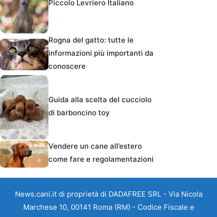
Piccolo Levriero Italiano
Rogna del gatto: tutte le
informazioni più importanti da
conoscere
Guida alla scelta del cucciolo
di barboncino toy
Vendere un cane all’estero
come fare e regolamentazioni
News.cani.it di proprietà di DADAFREE SRL - Via Nicola
Marchese 10, 00141 Roma (RM) - Codice Fiscale e