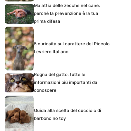
Malattia delle zecche nel cane:
perché la prevenzione è la tua
prima difesa
5 curiosità sul carattere del Piccolo
Levriero Italiano
Rogna del gatto: tutte le
informazioni più importanti da
conoscere
Guida alla scelta del cucciolo di
barboncino toy