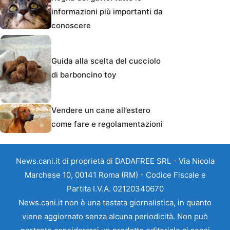
informazioni più importanti da
conoscere
Guida alla scelta del cucciolo
di barboncino toy
Vendere un cane all’estero
come fare e regolamentazioni
News.cani.it di proprietà di DADAFREE SRL - Via Nicola
Marchese 10, 00141 Roma (RM) - Codice Fiscale e
Partita I.V.A. 02120340670
News.cani.it non è una testata giornalistica, in quanto
viene aggiornato senza alcuna periodicità. Non può