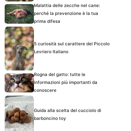
Malattia delle zecche nel cane:
perché la prevenzione è la tua
prima difesa
5 curiosità sul carattere del Piccolo
Levriero Italiano
Rogna del gatto: tutte le
informazioni più importanti da
conoscere
Guida alla scelta del cucciolo di
barboncino toy