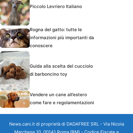
Piccolo Levriero Italiano
Rogna del gatto: tutte le
informazioni più importanti da
conoscere
Guida alla scelta del cucciolo
di barboncino toy
Vendere un cane all’estero
come fare e regolamentazioni
News.cani.it di proprietà di DADAFREE SRL - Via Nicola
Marchese 10, 00141 Roma (RM) - Codice Fiscale e