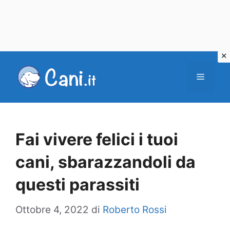
Vai
al
Menu
contenuto
Fai vivere felici i tuoi
cani, sbarazzandoli da
questi parassiti
Ottobre 4, 2022
di
Roberto Rossi