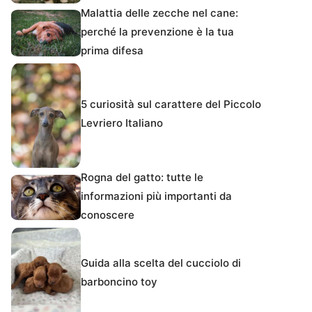
Malattia delle zecche nel cane:
perché la prevenzione è la tua
prima difesa
5 curiosità sul carattere del Piccolo
Levriero Italiano
Rogna del gatto: tutte le
informazioni più importanti da
conoscere
Guida alla scelta del cucciolo di
barboncino toy