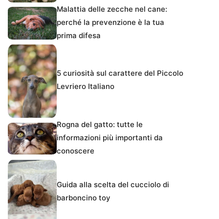
Malattia delle zecche nel cane:
perché la prevenzione è la tua
prima difesa
5 curiosità sul carattere del Piccolo
Levriero Italiano
Rogna del gatto: tutte le
informazioni più importanti da
conoscere
Guida alla scelta del cucciolo di
barboncino toy