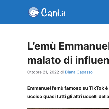
Vai
al
contenuto
L’emù Emmanuel 
malato di influe
Ottobre 21, 2022
di
Diana Capasso
Emmanuel l’emù famoso su TikTok è m
ucciso quasi tutti gli altri uccelli della