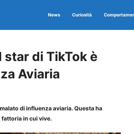
News
Curiosità
Comportame
star di TikTok è
nza Aviaria
alato di influenza aviaria. Questa ha
 fattoria in cui vive.