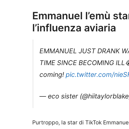
Emmanuel l’emù star
l’influenza aviaria
EMMANUEL JUST DRANK WAT
TIME SINCE BECOMING ILL😭
coming!
pic.twitter.com/nie
— eco sister (@hiitaylorblak
Purtroppo, la star di TikTok Emmanuel 