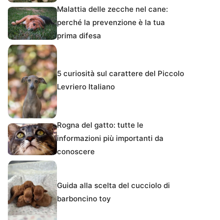
Malattia delle zecche nel cane:
perché la prevenzione è la tua
prima difesa
5 curiosità sul carattere del Piccolo
Levriero Italiano
Rogna del gatto: tutte le
informazioni più importanti da
conoscere
Guida alla scelta del cucciolo di
barboncino toy