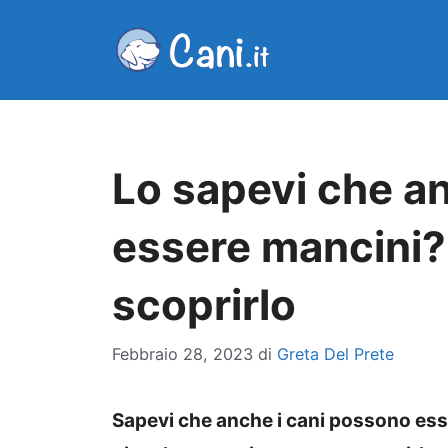
Vai
al
contenuto
Lo sapevi che a
essere mancini
scoprirlo
Febbraio 28, 2023
di
Greta Del Prete
Sapevi che anche i cani possono ess