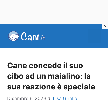
Vai
al
Menu
contenuto
Cane concede il suo
cibo ad un maialino: la
sua reazione è speciale
Dicembre 6, 2023
di
Lisa Girello