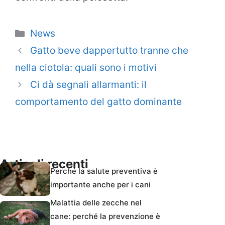
Categorie
News
Gatto beve dappertutto tranne che
nella ciotola: quali sono i motivi
Ci dà segnali allarmanti: il
comportamento del gatto dominante
Articoli recenti
Perché la salute preventiva è
importante anche per i cani
Malattia delle zecche nel
cane: perché la prevenzione è