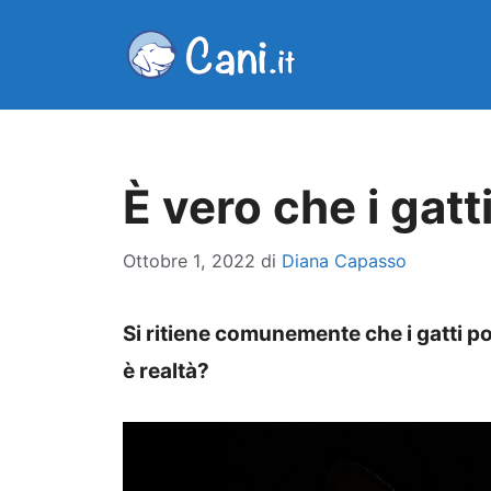
Vai
al
contenuto
È vero che i gatt
Ottobre 1, 2022
di
Diana Capasso
Si ritiene comunemente che i gatti p
è realtà?