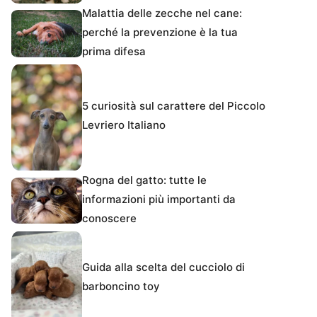
Malattia delle zecche nel cane:
perché la prevenzione è la tua
prima difesa
5 curiosità sul carattere del Piccolo
Levriero Italiano
Rogna del gatto: tutte le
informazioni più importanti da
conoscere
Guida alla scelta del cucciolo di
barboncino toy