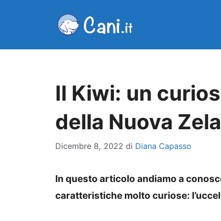
Vai
al
contenuto
Il Kiwi: un curi
della Nuova Zel
Dicembre 8, 2022
di
Diana Capasso
In questo articolo andiamo a conosce
caratteristiche molto curiose: l’uccel