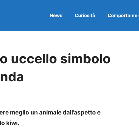
News
Curiosità
Comportame
oso uccello simbolo
anda
re meglio un animale dall’aspetto e
lo kiwi.