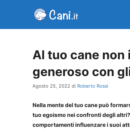
Vai
al
contenuto
Al tuo cane non 
generoso con gli 
Agosto 25, 2022
di
Roberto Rossi
Nella mente del tuo cane può formars
tuo egoismo nei confronti degli altri
comportamenti influenzare i suoi at