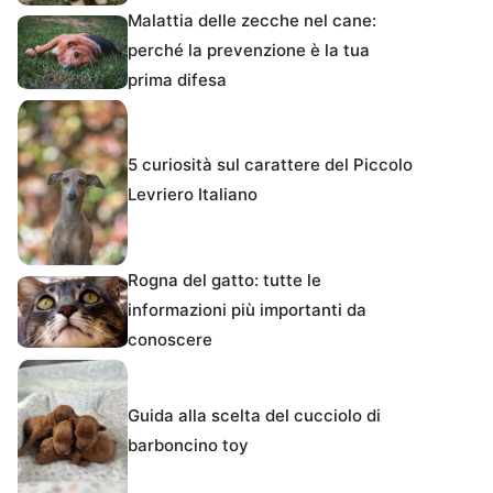
Malattia delle zecche nel cane:
perché la prevenzione è la tua
prima difesa
5 curiosità sul carattere del Piccolo
Levriero Italiano
Rogna del gatto: tutte le
informazioni più importanti da
conoscere
Guida alla scelta del cucciolo di
barboncino toy