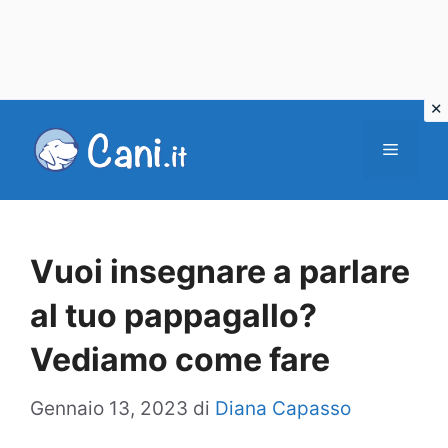
Vai
al
Menu
contenuto
Vuoi insegnare a parlare
al tuo pappagallo?
Vediamo come fare
Gennaio 13, 2023
di
Diana Capasso