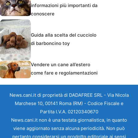
informazioni più importanti da
conoscere
Guida alla scelta del cucciolo
di barboncino toy
Vendere un cane all’estero
come fare e regolamentazioni
News.cani.it di proprietà di DADAFREE SRL - Via Nicola
Marchese 10, 00141 Roma (RM) - Codice Fiscale e
Partita I.V.A. 02120340670
News.cani.it non è una testata giornalistica, in quanto
viene aggiornato senza alcuna periodicità. Non può
pertanto considerarsi un prodotto editoriale ai sensi